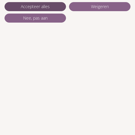
Accepteer alles
Weigeren
Nee, pas aan
Waarom kiezen sommige mensen
voor een GLP-1 agonist?
GLP-1 agonisten zijn medicijnen die kunnen worden
gebruikt bij diabetes type 2 en soms ook bij
overgewicht of obesitas. Ze beïnvloeden hormonen
die betrokken zijn
LEES VERDER »