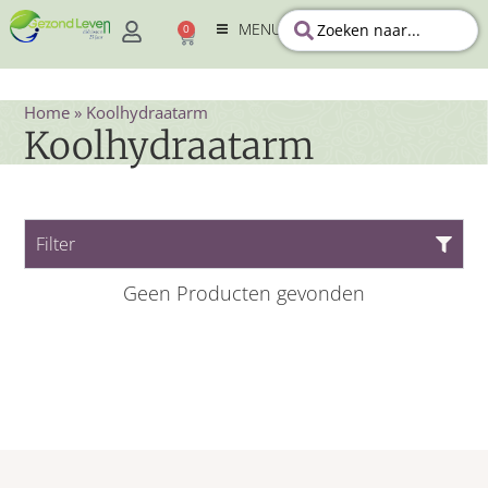
MENU
0
Home
»
Koolhydraatarm
Koolhydraatarm
Filter
Geen Producten gevonden