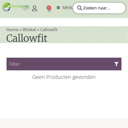
MENU
0
Home
»
Winkel
»
Callowfit
Callowfit
Filter
Geen Producten gevonden