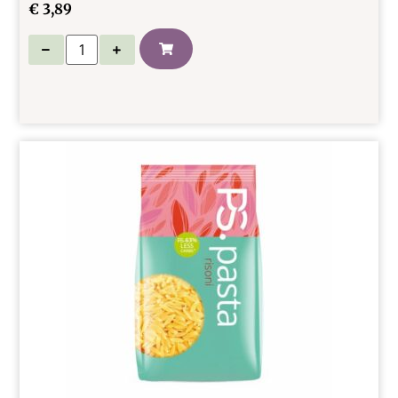
€
3,89