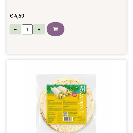
€
4,69