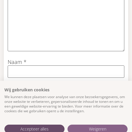
Naam
*
E-mail
*
Wij gebruiken cookies
We kunnen deze plaatsen voor analyse van onze bezoekersgegevens, om
onze website te verbeteren, gepersonaliseerde inhoud te tonen en om u
een geweldige website-ervaring te bieden. Voor meer informatie over de
cookies die we gebruiken opent u de instellingen.
Mijn naam, e-mail en site opslaan in deze
browser voor de volgende keer wanneer ik een
reactie plaats.
Accepteer alles
Weigeren