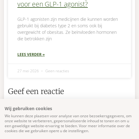
voor een GLP-1 agonist?
GLP-1 agonisten zijn medicijnen die kunnen worden
gebruikt bij diabetes type 2 en soms ook bij
overgewicht of obesitas. Ze beïnvloeden hormonen
die betrokken zijn
LEES VERDER »
27 mei 2026
Geen reacties
Geef een reactie
Je e-mailadres wordt niet gepubliceerd.
Vereiste
Wij gebruiken cookies
velden zijn gemarkeerd met
*
We kunnen deze plaatsen voor analyse van onze bezoekersgegevens, om
onze website te verbeteren, gepersonaliseerde inhoud te tonen en om u
Reactie
*
een geweldige website-ervaring te bieden. Voor meer informatie over de
cookies die we gebruiken opent u de instellingen.