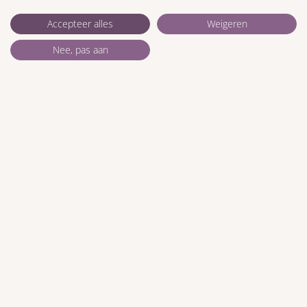
Accepteer alles
Weigeren
Nee, pas aan
Naam
*
E-mail
*
Mijn naam, e-mail en site opslaan in deze
browser voor de volgende keer wanneer ik een
reactie plaats.