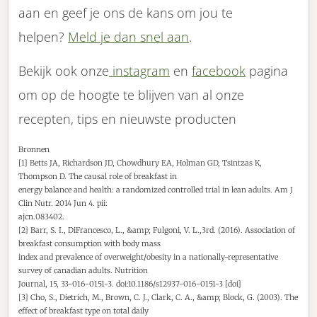
aan en geef je ons de kans om jou te
helpen?
Meld je dan snel aan
.
Bekijk ook onze
instagram
en
facebook
pagina
om op de hoogte te blijven van al onze
recepten, tips en nieuwste producten
Bronnen
[1] Betts JA, Richardson JD, Chowdhury EA, Holman GD, Tsintzas K,
Thompson D. The causal role of breakfast in
energy balance and health: a randomized controlled trial in lean adults. Am J
Clin Nutr. 2014 Jun 4. pii:
ajcn.083402.
[2] Barr, S. I., DiFrancesco, L., &amp; Fulgoni, V. L.,3rd. (2016). Association of
breakfast consumption with body mass
index and prevalence of overweight/obesity in a nationally-representative
survey of canadian adults. Nutrition
Journal, 15, 33-016-0151-3. doi:10.1186/s12937-016-0151-3 [doi]
[3] Cho, S., Dietrich, M., Brown, C. J., Clark, C. A., &amp; Block, G. (2003). The
effect of breakfast type on total daily