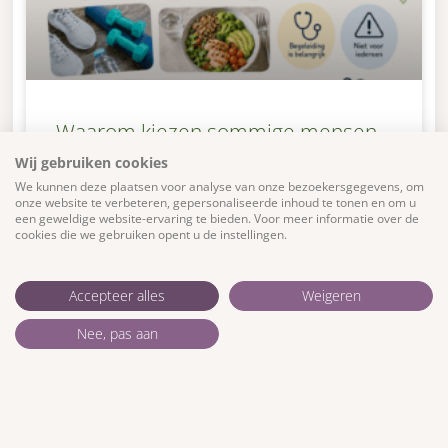
Waarom kiezen sommige mensen
voor een GLP-1 agonist?
Wij gebruiken cookies
We kunnen deze plaatsen voor analyse van onze bezoekersgegevens, om
onze website te verbeteren, gepersonaliseerde inhoud te tonen en om u
GLP-1 agonisten zijn medicijnen die kunnen worden
een geweldige website-ervaring te bieden. Voor meer informatie over de
gebruikt bij diabetes type 2 en soms ook bij
cookies die we gebruiken opent u de instellingen.
overgewicht of obesitas. Ze beïnvloeden hormonen
die betrokken zijn
Accepteer alles
Weigeren
LEES VERDER »
Nee, pas aan
27 mei 2026
Geen reacties
Geef een reactie