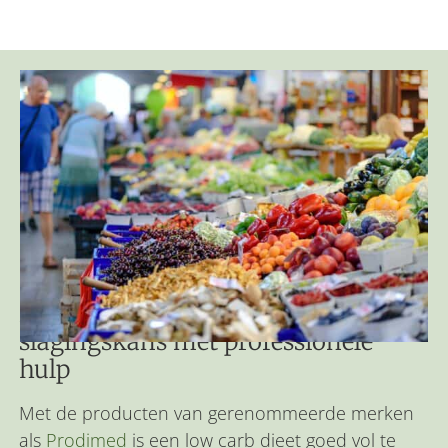
Een low carb dieet heeft de meeste
slagingskans met professionele
hulp
Met de producten van gerenommeerde merken
als
Prodimed
is een low carb dieet goed vol te