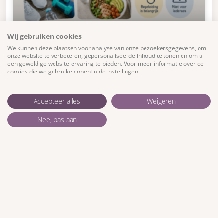
Wij gebruiken cookies
Waarom kiezen sommige mensen
We kunnen deze plaatsen voor analyse van onze bezoekersgegevens, om
onze website te verbeteren, gepersonaliseerde inhoud te tonen en om u
voor een GLP-1 agonist?
een geweldige website-ervaring te bieden. Voor meer informatie over de
cookies die we gebruiken opent u de instellingen.
GLP-1 agonisten zijn medicijnen die kunnen worden
gebruikt bij diabetes type 2 en soms ook bij
Accepteer alles
Weigeren
overgewicht of obesitas. Ze beïnvloeden hormonen
die betrokken zijn
Nee, pas aan
LEES VERDER »
27 mei 2026
Geen reacties
Geef een reactie