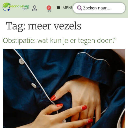
MENU
0
Tag:
meer vezels
Obstipatie: wat kun je er tegen doen?