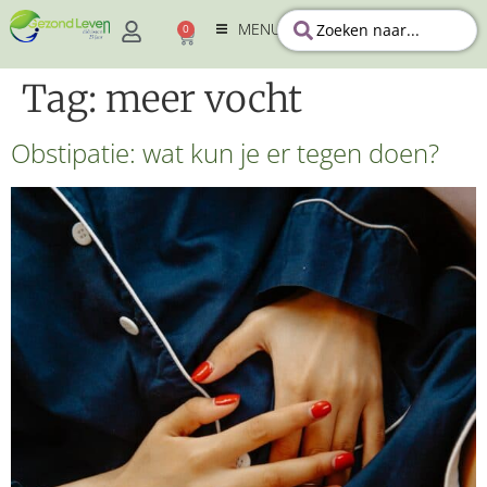
MENU
0
Tag:
meer vocht
Obstipatie: wat kun je er tegen doen?