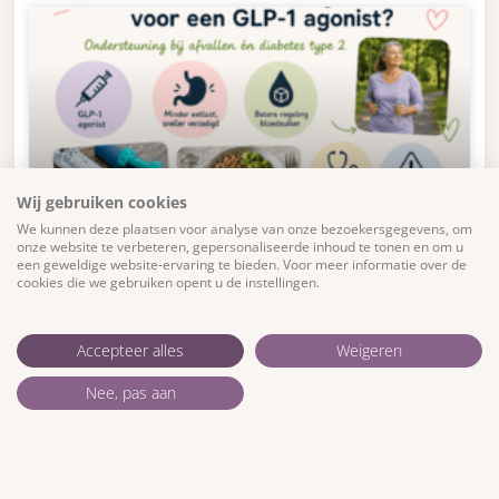
Wij gebruiken cookies
We kunnen deze plaatsen voor analyse van onze bezoekersgegevens, om
onze website te verbeteren, gepersonaliseerde inhoud te tonen en om u
een geweldige website-ervaring te bieden. Voor meer informatie over de
Waarom kiezen sommige mensen
cookies die we gebruiken opent u de instellingen.
voor een GLP-1 agonist?
Accepteer alles
Weigeren
GLP-1 agonisten zijn medicijnen die kunnen worden
gebruikt bij diabetes type 2 en soms ook bij
Nee, pas aan
overgewicht of obesitas. Ze beïnvloeden hormonen
die betrokken zijn
LEES VERDER »