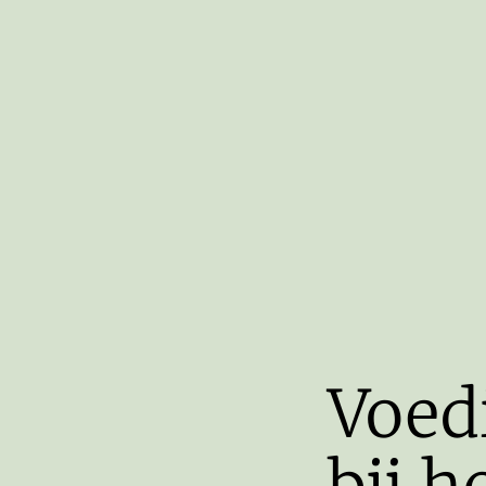
Voed
bij h